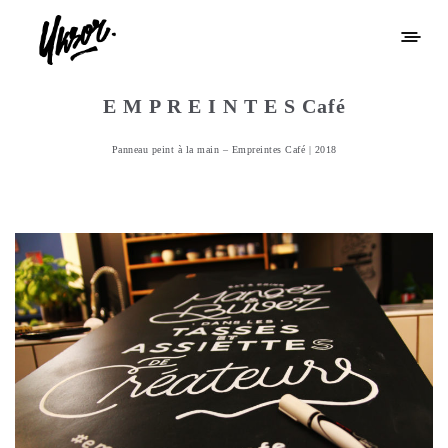
E M P R E I N T E S Café
Panneau peint à la main – Empreintes Café | 2018